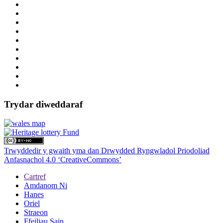
Trydar diweddaraf
Trwyddedir y gwaith yma dan Drwydded Ryngwladol Priodoliad
Anfasnachol 4.0 ‘CreativeCommons’
Cartref
Amdanom Ni
Hanes
Oriel
Straeon
Ffeiliau Sain