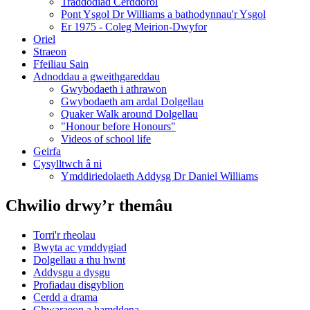
Traddodiad Cerddorol
Pont Ysgol Dr Williams a bathodynnau'r Ysgol
Er 1975 - Coleg Meirion-Dwyfor
Oriel
Straeon
Ffeiliau Sain
Adnoddau a gweithgareddau
Gwybodaeth i athrawon
Gwybodaeth am ardal Dolgellau
Quaker Walk around Dolgellau
"Honour before Honours"
Videos of school life
Geirfa
Cysylltwch â ni
​Ymddiriedolaeth Addysg Dr Daniel Williams
Chwilio drwy’r themâu
Torri'r rheolau
Bwyta ac ymddygiad
Dolgellau a thu hwnt
Addysgu a dysgu
Profiadau disgyblion
Cerdd a drama
Chwaraeon a hamddena