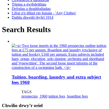
Tripiau a gwibdeithiau
Defodau a thraddodiadau
Lifrai a'n dillad ein hunain - 'Any Clothes'
Dathlu diwedd rhyfel 1914
Search Results
Tuition, boarding, laundry and extra subject
fees 1960
TAGS
prospectus
1960
tuition fees
boarding fees
Chwilio drwy’r oriel