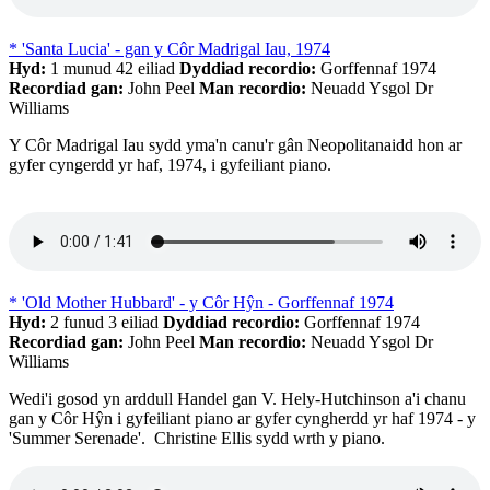
* 'Santa Lucia' - gan y Côr Madrigal Iau, 1974
Hyd:
1 munud 42 eiliad
Dyddiad recordio:
Gorffennaf 1974
Recordiad gan:
John Peel
Man recordio:
Neuadd Ysgol Dr
Williams
Y Côr Madrigal Iau sydd yma'n canu'r gân Neopolitanaidd hon ar
gyfer cyngerdd yr haf, 1974, i gyfeiliant piano.
* 'Old Mother Hubbard' - y Côr Hŷn - Gorffennaf 1974
Hyd:
2 funud 3 eiliad
Dyddiad recordio:
Gorffennaf 1974
Recordiad gan:
John Peel
Man recordio:
Neuadd Ysgol Dr
Williams
Wedi'i gosod yn arddull Handel gan V. Hely-Hutchinson a'i chanu
gan y Côr Hŷn i gyfeiliant piano ar gyfer cyngherdd yr haf 1974 - y
'Summer Serenade'. Christine Ellis sydd wrth y piano.