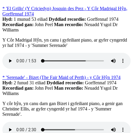
* 'El Grillo' (Y Criciedyn) Josquin des Prez - Y Côr Madrigal Hŷn,
Gorffennaf 1974
Hyd:
1 munud 53 eiliad
Dyddiad recordio:
Gorffennaf 1974
Recordiad gan:
John Peel
Man recordio:
Neuadd Ysgol Dr
Williams
Y Côr Madrigal Hŷn, yn canu i gyfeiliant piano, ar gyfer cyngerdd
yr haf 1974 - y 'Summer Serenade'
* 'Serenade' - Bizet (The Fair Maid of Perth) - y Côr Hŷn 1974
Hyd:
2 funud 31 eiliad
Dyddiad recordio:
Gorffennaf 1974
Recordiad gan:
John Peel
Man recordio:
Neuadd Ysgol Dr
Williams
Y côr hŷn, yn canu darn gan Bizet i gyfeiliant piano, a genir gan
Christine Ellis, ar gyfer cyngerdd yr haf 1974 - y 'Summer
Serenade'.