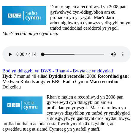
Darn o raglen a recordiwyd yn 2008 pan
gyfwelwyd cyn-ddisgyblion am eu
profiadau yn yr ysgol. Mae'r darn
arbennig hwn yn cynnwys y disgyblion yn
trafod traddodiad cerddorol yr ysgol.
Mae'r recordiad yn Gymraeg.
Bod yn ddisgybl yn DWS - Rhan 4 - Bwyta ac ymddygiad
Hyd:
7 munud 48 eiliad
Dyddiad recordio:
2008
Recordiad gan:
Medwen Roberts ar gyfer BBC Radio Cymru
Man recordio:
Dolgellau
Rhan o raglen a recordiwyd yn 2008 pan
gyfwelwyd cyn-ddisgyblion am eu
profiadau yn yr ysgol. Mae'r darn hwn yn
cynnwys disgyblion yn trafod yr ymddygiad
a ddisgwylwyd ganddynt dros brydau bwys,
profiadau rhai o aelodau'r staff wrth ymdrin â disgyblion, ac
agweddau tuag at siarad Cymraeg yn ystafell y staff.