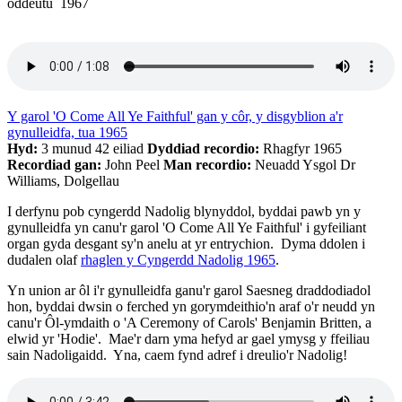
oddeutu 1967
Y garol 'O Come All Ye Faithful' gan y côr, y disgyblion a'r
gynulleidfa, tua 1965
Hyd:
3 munud 42 eiliad
Dyddiad recordio:
Rhagfyr 1965
Recordiad gan:
John Peel
Man recordio:
Neuadd Ysgol Dr
Williams, Dolgellau
I derfynu pob cyngerdd Nadolig blynyddol, byddai pawb yn y
gynulleidfa yn canu'r garol 'O Come All Ye Faithful' i gyfeiliant
organ gyda desgant sy'n anelu at yr entrychion. Dyma ddolen i
dudalen olaf
rhaglen y Cyngerdd Nadolig 1965
.
Yn union ar ôl i'r gynulleidfa ganu'r garol Saesneg draddodiadol
hon, byddai dwsin o ferched yn gorymdeithio'n araf o'r neudd yn
canu'r Ôl-ymdaith o 'A Ceremony of Carols' Benjamin Britten, a
elwid yr 'Hodie'. Mae'r darn yma hefyd ar gael ymysg y ffeiliau
sain Nadoligaidd. Yna, caem fynd adref i dreulio'r Nadolig!