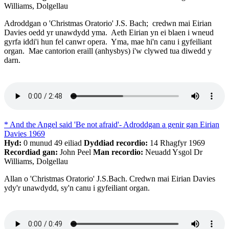
Williams, Dolgellau
Adroddgan o 'Christmas Oratorio' J.S. Bach; credwn mai Eirian
Davies oedd yr unawdydd yma. Aeth Eirian yn ei blaen i wneud
gyrfa iddi'i hun fel canwr opera. Yma, mae hi'n canu i gyfeiliant
organ. Mae cantorion eraill (anhysbys) i'w clywed tua diwedd y
darn.
* And the Angel said 'Be not afraid'- Adroddgan a genir gan Eirian
Davies 1969
Hyd:
0 munud 49 eiliad
Dyddiad recordio:
14 Rhagfyr 1969
Recordiad gan:
John Peel
Man recordio:
Neuadd Ysgol Dr
Williams, Dolgellau
Allan o 'Christmas Oratorio' J.S.Bach. Credwn mai Eirian Davies
ydy'r unawdydd, sy'n canu i gyfeiliant organ.