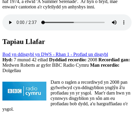
haf 1974, a elwid 'A Summer Serenade'. Ar hyn o bryd, mae
enwau'r cantorion a'r cyfeilydd yn anhysbys inni.
Tapiau Llafar
Bod yn ddisgybl yn DWS - Rhan 1 - Profiad un disgybl
Hyd:
7 munud 42 eiliad
Dyddiad recordio:
2008
Recordiad gan:
Medwen Roberts ar gyfer BBC Radio Cymru
Man recordio:
Dolgellau
Darn o raglen a recordiwyd yn 2008 pan
gyfwelwyd cyn-ddisgyblion ynglŷn â'u
profiadau yn yr ysgol. Mae'r darn hwn yn
cynnwys disgyblion yn sôn am eu
profiadau bob dydd, a'u hargraffiadau o'r
ysgol.