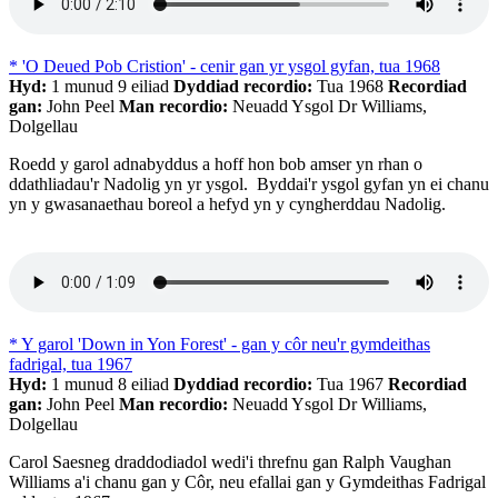
* 'O Deued Pob Cristion' - cenir gan yr ysgol gyfan, tua 1968
Hyd:
1 munud 9 eiliad
Dyddiad recordio:
Tua 1968
Recordiad
gan:
John Peel
Man recordio:
Neuadd Ysgol Dr Williams,
Dolgellau
Roedd y garol adnabyddus a hoff hon bob amser yn rhan o
ddathliadau'r Nadolig yn yr ysgol. Byddai'r ysgol gyfan yn ei chanu
yn y gwasanaethau boreol a hefyd yn y cyngherddau Nadolig.
* Y garol 'Down in Yon Forest' - gan y côr neu'r gymdeithas
fadrigal, tua 1967
Hyd:
1 munud 8 eiliad
Dyddiad recordio:
Tua 1967
Recordiad
gan:
John Peel
Man recordio:
Neuadd Ysgol Dr Williams,
Dolgellau
Carol Saesneg draddodiadol wedi'i threfnu gan Ralph Vaughan
Williams a'i chanu gan y Côr, neu efallai gan y Gymdeithas Fadrigal