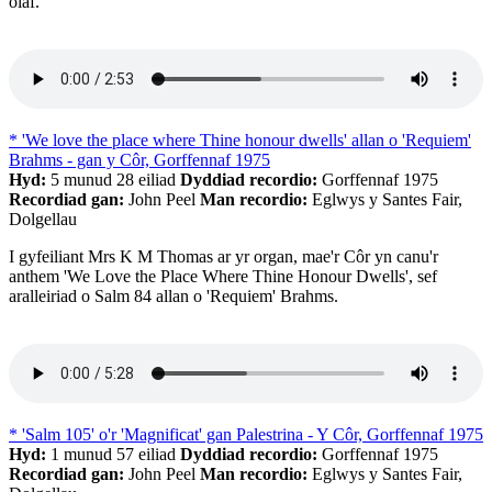
olaf.
* 'We love the place where Thine honour dwells' allan o 'Requiem'
Brahms - gan y Côr, Gorffennaf 1975
Hyd:
5 munud 28 eiliad
Dyddiad recordio:
Gorffennaf 1975
Recordiad gan:
John Peel
Man recordio:
Eglwys y Santes Fair,
Dolgellau
I gyfeiliant Mrs K M Thomas ar yr organ, mae'r Côr yn canu'r
anthem 'We Love the Place Where Thine Honour Dwells', sef
aralleiriad o Salm 84 allan o 'Requiem' Brahms.
* 'Salm 105' o'r 'Magnificat' gan Palestrina - Y Côr, Gorffennaf 1975
Hyd:
1 munud 57 eiliad
Dyddiad recordio:
Gorffennaf 1975
Recordiad gan:
John Peel
Man recordio:
Eglwys y Santes Fair,