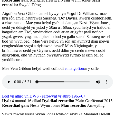
Recordiad gan:
Margaret Hewitt a Nesta Wynn Jones
Man
recordio:
Swydd Efrog
Atgofion Vera Gibbon am ei bywyd yn Ysgol Dr Williams; mae
hi'n sôn am ei hathrawes Saesneg, 'Do' Davies, gwersi cerddoriaeth,
a chwaraeon. Mae yma hefyd gyfraniadau gan Nesta Wynn Jones,
oedd yn ddisgybl yn ystod y 50au a'r 60au, sydd hefyd yn trafod ei
hatgofion am 'Do', ymdrechion codi arian ar gyfer pwll nofio'r
ysgol, gwersi ynganu, a pheidio bod yn gallu siarad Saesneg nes ei
bod yn wyth oed. Mae Vera hefyd yn sôn am gymryd rhan mewn
cyngherddau ysgol a dylanwad 'tawel' Miss Nightingale, y
brifathrawes oedd yn Grynwr, oedd ddim yn credu mewn cosbi
disgyblion, ond yn hytrach bwysigrwydd syrthio ar eich bai ac
ymddiheuro.
Mae Vera Gibbon hefyd wedi cofnodi
ei hatgofion
ar y safle.
Bod yn athro yn DWS - safbwynt yr athro 1965-67
Hyd:
4 munud 16 eiliad
Dyddiad recordio:
29ain Gorffennaf 2015
Recordiad gan:
Nesta Wynn Jones
Man recordio:
Amwythig
Sgwrs rhwng Nesta Wynn Jones (cyn-ddisgybl) a Margaret Hewitt,