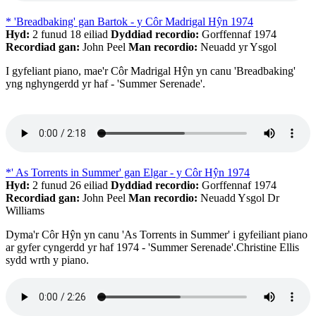
* 'Breadbaking' gan Bartok - y Côr Madrigal Hŷn 1974
Hyd:
2 funud 18 eiliad
Dyddiad recordio:
Gorffennaf 1974
Recordiad gan:
John Peel
Man recordio:
Neuadd yr Ysgol
I gyfeliant piano, mae'r Côr Madrigal Hŷn yn canu 'Breadbaking'
yng nghyngerdd yr haf - 'Summer Serenade'.
*' As Torrents in Summer' gan Elgar - y Côr Hŷn 1974
Hyd:
2 funud 26 eiliad
Dyddiad recordio:
Gorffennaf 1974
Recordiad gan:
John Peel
Man recordio:
Neuadd Ysgol Dr
Williams
Dyma'r Côr Hŷn yn canu 'As Torrents in Summer' i gyfeiliant piano
ar gyfer cyngerdd yr haf 1974 - 'Summer Serenade'.Christine Ellis
sydd wrth y piano.