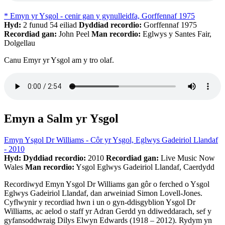
* Emyn yr Ysgol - cenir gan y gynulleidfa, Gorffennaf 1975
Hyd:
2 funud 54 eiliad
Dyddiad recordio:
Gorffennaf 1975
Recordiad gan:
John Peel
Man recordio:
Eglwys y Santes Fair,
Dolgellau
Canu Emyr yr Ysgol am y tro olaf.
Emyn a Salm yr Ysgol
Emyn Ysgol Dr Williams - Côr yr Ysgol, Eglwys Gadeiriol Llandaf
- 2010
Hyd:
Dyddiad recordio:
2010
Recordiad gan:
Live Music Now
Wales
Man recordio:
Ysgol Eglwys Gadeiriol Llandaf, Caerdydd
Recordiwyd Emyn Ysgol Dr Williams gan gôr o ferched o Ysgol
Eglwys Gadeiriol Llandaf, dan arweiniad Simon Lovell-Jones.
Cyflwynir y recordiad hwn i un o gyn-ddisgyblion Ysgol Dr
Williams, ac aelod o staff yr Adran Gerdd yn ddiweddarach, sef y
gyfansoddwraig Dilys Elwyn Edwards (1918 – 2012). Rydym yn