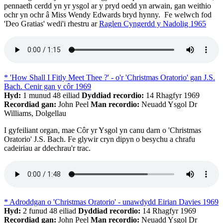
pennaeth cerdd yn yr ysgol ar y pryd oedd yn arwain, gan weithio
ochr yn ochr â Miss Wendy Edwards bryd hynny. Fe welwch fod
'Deo Gratias' wedi'i rhestru ar
Raglen Cyngerdd y Nadolig 1965
* 'How Shall I Fitly Meet Thee ?' - o'r 'Christmas Oratorio' gan J.S.
Bach. Cenir gan y côr 1969
Hyd:
1 munud 48 eiliad
Dyddiad recordio:
14 Rhagfyr 1969
Recordiad gan:
John Peel
Man recordio:
Neuadd Ysgol Dr
Williams, Dolgellau
I gyfeiliant organ, mae Côr yr Ysgol yn canu darn o 'Christmas
Oratorio' J.S. Bach. Fe glywir cryn dipyn o besychu a chrafu
cadeiriau ar ddechrau'r trac.
* Adroddgan o 'Christmas Oratorio' - unawdydd Eirian Davies 1969
Hyd:
2 funud 48 eiliad
Dyddiad recordio:
14 Rhagfyr 1969
Recordiad gan:
John Peel
Man recordio:
Neuadd Ysgol Dr