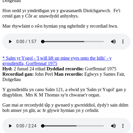
Dolgellau
Hon oedd yr ymdeithgan yn y gwasanaeth Diolchgarwch. Fe'i
cenid gan y Côr ac unawdydd anhysbys.
Mae rhywfaint o sŵn hymian yng nghefndir y recordiad hwn.
* Salm yr Ysgol - 'I will lift up mine eyes unto the hills' - y
gynulleidfa, Gorffennaf 1975
Hyd:
2 funud 24 eiliad
Dyddiad recordio:
Gorffennaf 1975
Recordiad gan:
John Peel
Man recordio:
Eglwys y Santes Fair,
Dolgellau
Y gynulleidfa yn canu Salm 121, a elwid yn 'Salm yr Ysgol' gan y
disgyblion. Mrs K M Thomas sy'n chwarae'r organ.
Gan mai ar recordydd tâp y gwnaed y gwreiddiol, dydy'r sain ddim
bob amser yn glir, ac fe glywir hymian yn y cefndir.