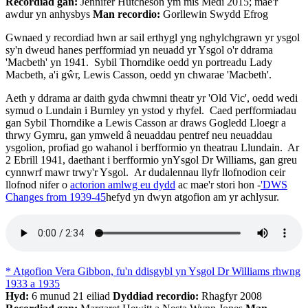
Recordiad gan:
Jennifer Hutcheson ym mis Medi 2015; mae'r
awdur yn anhysbys
Man recordio:
Gorllewin Swydd Efrog
Gwnaed y recordiad hwn ar sail erthygl yng nghylchgrawn yr ysgol
sy'n dweud hanes perfformiad yn neuadd yr Ysgol o'r ddrama
'Macbeth' yn 1941. Sybil Thorndike oedd yn portreadu Lady
Macbeth, a'i gŵr, Lewis Casson, oedd yn chwarae 'Macbeth'.
Aeth y ddrama ar daith gyda chwmni theatr yr 'Old Vic', oedd wedi
symud o Lundain i Burnley yn ystod y rhyfel. Caed perfformiadau
gan Sybil Thorndike a Lewis Casson ar draws Gogledd Lloegr a
thrwy Gymru, gan ymweld â neuaddau pentref neu neuaddau
ysgolion, profiad go wahanol i berfformio yn theatrau Llundain. Ar
2 Ebrill 1941, daethant i berfformio ynYsgol Dr Williams, gan greu
cynnwrf mawr trwy'r Ysgol. Ar dudalennau llyfr llofnodion ceir
llofnod nifer o
actorion amlwg eu dydd
ac mae'r stori hon -
'DWS
Changes from 1939-45
hefyd yn dwyn atgofion am yr achlysur.
* Atgofion Vera Gibbon, fu'n ddisgybl yn Ysgol Dr Williams rhwng
1933 a 1935
Hyd:
6 munud 21 eiliad
Dyddiad recordio:
Rhagfyr 2008