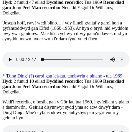
Hyd:
2 funud 47 eiliad
Dyddiad recordio:
Tua 1969
Recordiad
gan:
John Peel
Man recordio:
Neuadd Ysgol Dr Williams,
Dolgellau
'Joseph hoff, rwyf wedi blino….' ydy llinell gyntaf y garol hon a
gyfansoddwyd gan Elfed (1860-1953). Ar hyn o bryd, nid wyddom
pwy yw'r gantores. Mae hi'n cychwyn drwy ganu'n dawel, ond yn
cynyddu mewn hyder wrth i'r darn fynd yn ei flaen.
* 'Ding Ding' (?) carol gan leisiau, tambwrîn a phiano - tua 1969
Hyd:
2 funud 10 eiliad
Dyddiad recordio:
Tua 1969
Recordiad
gan:
John Peel
Man recordio:
Neuadd Ysgol Dr Williams,
Dolgellau
Wedi'i recordio, o bosib, gan y Côr Iau tua 1969, i gyfeiliant y piano
a thambwrîn. Geiriau disynnwyr sydd yma ac acw drwy'r darn - '
Ding Ding'. Mae'r cyfansoddwr yn anhysbys pan ysgrifennir y
geiriau hyn.