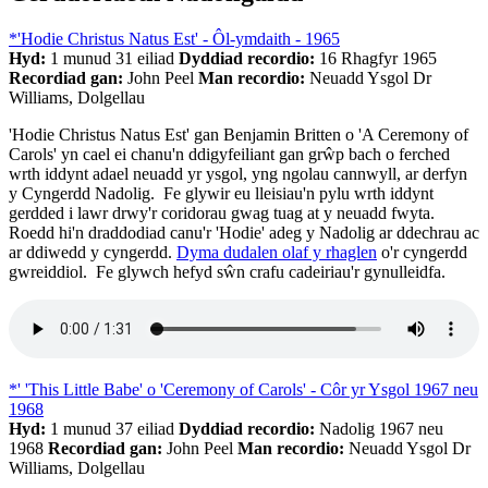
*'Hodie Christus Natus Est' - Ôl-ymdaith - 1965
Hyd:
1 munud 31 eiliad
Dyddiad recordio:
16 Rhagfyr 1965
Recordiad gan:
John Peel
Man recordio:
Neuadd Ysgol Dr
Williams, Dolgellau
'Hodie Christus Natus Est' gan Benjamin Britten o 'A Ceremony of
Carols' yn cael ei chanu'n ddigyfeiliant gan grŵp bach o ferched
wrth iddynt adael neuadd yr ysgol, yng ngolau cannwyll, ar derfyn
y Cyngerdd Nadolig. Fe glywir eu lleisiau'n pylu wrth iddynt
gerdded i lawr drwy'r coridorau gwag tuag at y neuadd fwyta.
Roedd hi'n draddodiad canu'r 'Hodie' adeg y Nadolig ar ddechrau ac
ar ddiwedd y cyngerdd.
Dyma dudalen olaf y rhaglen
o'r cyngerdd
gwreiddiol. Fe glywch hefyd sŵn crafu cadeiriau'r gynulleidfa.
*' 'This Little Babe' o 'Ceremony of Carols' - Côr yr Ysgol 1967 neu
1968
Hyd:
1 munud 37 eiliad
Dyddiad recordio:
Nadolig 1967 neu
1968
Recordiad gan:
John Peel
Man recordio:
Neuadd Ysgol Dr
Williams, Dolgellau