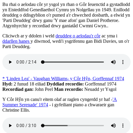
Bu rhai o aelodau côr yr ysgol yn rhan o Gôr Ieuenctid a gystadlodd
yn Eisteddfod Genedlaethol Cymru yn Nolgellau yn 1949. Enillodd
deuddeg o ddisgyblion o'r pumed a'r chweched dosbarth, a elwid yn
'Parti Deuddeg' drwy ganu 'Y mae afon' gan Daniel Protheroe.
Atgynhyrchir y recordiad drwy ganiatâd Cwmni Gwyn..
Cliciwch ar y ddolen i weld
deuddeg o aelodau'r côr
ac yma i
ddarllen hanes
y diwrnod, wedi'i ysgrifennu gan Bidi Davies, un o'r
Parti Deuddeg.
* 'Linden Lea' - Vaughan Williams- y Côr Hŷn, Gorffennaf 1974
Hyd:
2 funud 18 eiliad
Dyddiad recordio:
Gorffennaf 1974
Recordiad gan:
John Peel
Man recordio:
Neuadd yr Ysgol
Y Côr Hŷn yn canu'r eitem olaf ar raglen cyngerdd yr haf -
'A
Summer Serenade' 1974
- i gyfeiliant piano a chwaraeir gan
Christine Ellis.