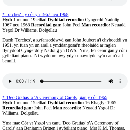
*'Torches' - y côr yn 1967 neu 1968
Hyd:
1 munud 19 eiliad
Dyddiad recordio:
Cyngerdd Nadolig
1967 neu 1968
Recordiad gan:
John Peel
Man recordio:
Neuadd
Ysgol Dr Williams, Dolgellau
Daeth 'Torches', a gyfansoddwyd gan John Joubert a'i chyhoeddi yn
1951, yn fuan yn un arall a ymddangosai'n rheolaidd ar raglen
flynyddol Cyngerdd y Nadolig yn DWS. Yma, fe'i cenir gan y côr i
gyfeiliant piano. Ni wyddom pwy ydy'r unawdydd sy'n canu'r ail
bennill.
* 'Deo Gratias' o 'A Ceremony of Carols', gan y côr 1965
Hyd:
1 munud 15 eiliad
Dyddiad recordio:
16 Rhagfyr 1965
Recordiad gan:
John Peel
Man recordio:
Neuadd Ysgol Dr
Williams, Dolgellau
Yma mae Côr yr Ysgol yn canu 'Deo Gratias' o'A Ceremony of
Carols' gan Benjamin Britten i gyfeiliant piano. Mrs K.M. Thomas,