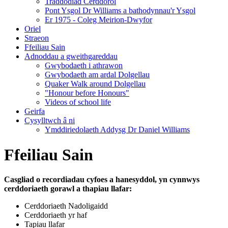
Traddodiad Cerddorol
Pont Ysgol Dr Williams a bathodynnau'r Ysgol
Er 1975 - Coleg Meirion-Dwyfor
Oriel
Straeon
Ffeiliau Sain
Adnoddau a gweithgareddau
Gwybodaeth i athrawon
Gwybodaeth am ardal Dolgellau
Quaker Walk around Dolgellau
"Honour before Honours"
Videos of school life
Geirfa
Cysylltwch â ni
​Ymddiriedolaeth Addysg Dr Daniel Williams
Ffeiliau Sain
Casgliad o recordiadau cyfoes a hanesyddol, yn cynnwys
cerddoriaeth gorawl a thapiau llafar:
Cerddoriaeth Nadoligaidd
Cerddoriaeth yr haf
Tapiau llafar