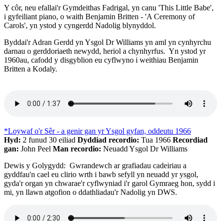
Y côr, neu efallai'r Gymdeithas Fadrigal, yn canu 'This Little Babe',
i gyfeiliant piano, o waith Benjamin Britten - 'A Ceremony of
Carols', yn ystod y cyngerdd Nadolig blynyddol.
Byddai'r Adran Gerdd yn Ysgol Dr Williams yn aml yn cynhyrchu
darnau o gerddoriaeth newydd, heriol a chynhyrfus. Yn ystod yr
1960au, cafodd y disgyblion eu cyflwyno i weithiau Benjamin
Britten a Kodaly.
*Loywaf o'r Sêr - a genir gan yr Ysgol gyfan, oddeutu 1966
Hyd:
2 funud 30 eiliad
Dyddiad recordio:
Tua 1966
Recordiad
gan:
John Peel
Man recordio:
Neuadd Ysgol Dr Williams
Dewis y Golygydd: Gwrandewch ar grafiadau cadeiriau a
gyddfau'n cael eu clirio wrth i bawb sefyll yn neuadd yr ysgol,
gyda'r organ yn chwarae'r cyflwyniad i'r garol Gymraeg hon, sydd i
mi, yn llawn atgofion o ddathliadau'r Nadolig yn DWS.