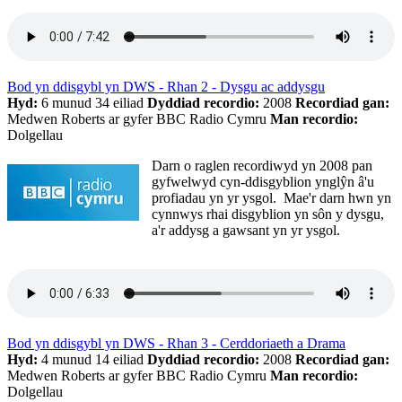
Bod yn ddisgybl yn DWS - Rhan 2 - Dysgu ac addysgu
Hyd:
6 munud 34 eiliad
Dyddiad recordio:
2008
Recordiad gan:
Medwen Roberts ar gyfer BBC Radio Cymru
Man recordio:
Dolgellau
Darn o raglen recordiwyd yn 2008 pan
gyfwelwyd cyn-ddisgyblion ynglŷn â'u
profiadau yn yr ysgol. Mae'r darn hwn yn
cynnwys rhai disgyblion yn sôn y dysgu,
a'r addysg a gawsant yn yr ysgol.
Bod yn ddisgybl yn DWS - Rhan 3 - Cerddoriaeth a Drama
Hyd:
4 munud 14 eiliad
Dyddiad recordio:
2008
Recordiad gan:
Medwen Roberts ar gyfer BBC Radio Cymru
Man recordio:
Dolgellau