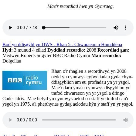
Mae'r recordiad hwn yn Gymraeg.
Bod yn ddisgybl yn DWS - Rhan 5 - Chwaraeon a Hamddena
Hyd:
3 munud 4 eiliad
Dyddiad recordio:
2008
Recordiad gan:
Medwen Roberts ar gyfer BBC Radio Cymru
Man recordio:
Dolgellau
Rhan o'r rhaglen a recordiwyd yn 2008
oedd yn cynnwys cyfweliadau gyda chyn-
ddisgyblion am eu profiadau yn yr ysgol.
Mae'r darn yma'n cynnwys disgyblion yn
trafod chwaraeon yn yr ysgol a dringo
Cader Idris. Mae hefyd yn cynnwys aelod o'r staff yn trafod cau'r
ysgol yn 1975, a'i pherthynas gydag aelodau hŷn y staff yn yr ysgol.