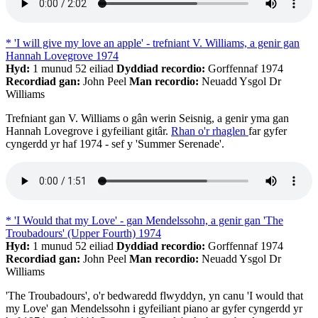
* 'I will give my love an apple' - trefniant V. Williams, a genir gan
Hannah Lovegrove 1974
Hyd:
1 munud 52 eiliad
Dyddiad recordio:
Gorffennaf 1974
Recordiad gan:
John Peel
Man recordio:
Neuadd Ysgol Dr
Williams
Trefniant gan V. Williams o gân werin Seisnig, a genir yma gan
Hannah Lovegrove i gyfeiliant gitâr.
Rhan o'r rhaglen
far gyfer
cyngerdd yr haf 1974 - sef y 'Summer Serenade'.
* 'I Would that my Love' - gan Mendelssohn, a genir gan 'The
Troubadours' (Upper Fourth) 1974
Hyd:
1 munud 52 eiliad
Dyddiad recordio:
Gorffennaf 1974
Recordiad gan:
John Peel
Man recordio:
Neuadd Ysgol Dr
Williams
'The Troubadours', o'r bedwaredd flwyddyn, yn canu 'I would that
my Love' gan Mendelssohn i gyfeiliant piano ar gyfer cyngerdd yr