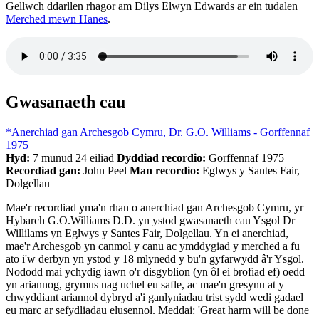
Gellwch ddarllen rhagor am Dilys Elwyn Edwards ar ein tudalen
Merched mewn Hanes
.
Gwasanaeth cau
*Anerchiad gan Archesgob Cymru, Dr. G.O. Williams - Gorffennaf
1975
Hyd:
7 munud 24 eiliad
Dyddiad recordio:
Gorffennaf 1975
Recordiad gan:
John Peel
Man recordio:
Eglwys y Santes Fair,
Dolgellau
Mae'r recordiad yma'n rhan o anerchiad gan Archesgob Cymru, yr
Hybarch G.O.Williams D.D. yn ystod gwasanaeth cau Ysgol Dr
Willilams yn Eglwys y Santes Fair, Dolgellau. Yn ei anerchiad,
mae'r Archesgob yn canmol y canu ac ymddygiad y merched a fu
ato i'w derbyn yn ystod y 18 mlynedd y bu'n gyfarwydd â'r Ysgol.
Nododd mai ychydig iawn o'r disgyblion (yn ôl ei brofiad ef) oedd
yn ariannog, grymus nag uchel eu safle, ac mae'n gresynu at y
chwyddiant ariannol dybryd a'i ganlyniadau trist sydd wedi gadael
eu marc ar sefydliadau elusennol. Meddai: 'Great harm will be done