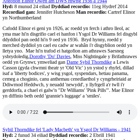
Atgofion Elinor Owen am DWS rhwng 1936 a 1944
Hyd:
8 munud 24 eiliad
Dyddiad recordio:
11eg Hydref 2014
Recordiad gan:
Jennifer Hutcheson
Man recordio:
Cartref Elinor
yn Northumberland
Cafodd Elinor ei geni yn 1926, ac roedd yn ferch i athro lleol, ac
yma mae hi'n disgrifio cael ei hanfon i Ysgol Dr Williams fel disgybl
ddyddiol pan oedd hi'n 9 oed yn 1936. Bryd hynny, roedd y
merched dyddiol yn cael eu cadw ar wahân i'r disgyblion oedd yn
lletya yno. Mae hi'n trafod ei hatgofion am athrawes Saesneg
ysbrydoledig,
Dorothy 'Do' Davies
, Miss Nightingale y Brifathrawes
oedd yn Grynwr, ymweliad gan
Dame Sybil Thorndike
a Lewis
Casson (gyda chwmni theatr yr 'Old Vic' ) yn ystod y rhyfel, dillad
isaf a 'liberty bodices', y wisg ysgol, syspendars, hetiau panama,
cemeg a choginio, canu anthemau cenedlaethol y cyngrheiriaid ar
Ddiwrnod Heddwch, y neuadd 'newydd', y llyfrgell a'r twll i'r
gerddorfa, a chael ei galw'n "Dr Williams' 'Pink Pills'". Mae Elinor
yn diffinio beth oedd 'grannie's luggage' a 'smiles'.
Sybil Thorndike fel 'Lady Macbeth' yn Ysgol Dr Williams - 1941
Hyd:
2 funud 34 eiliad
Dyddiad recordio:
2 Ebrill 1941