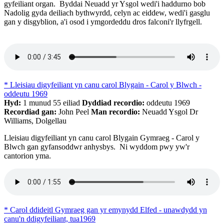
gyfeiliant organ. Byddai Neuadd yr Ysgol wedi'i haddurno bob
Nadolig gyda deiliach bythwyrdd, celyn ac eiddew, wedi'i gasglu
gan y disgyblion, a'i osod i ymgordeddu dros falconi'r llyfrgell.
* Lleisiau digyfeiliant yn canu carol Blygain - Carol y Blwch -
oddeutu 1969
Hyd:
1 munud 55 eiliad
Dyddiad recordio:
oddeutu 1969
Recordiad gan:
John Peel
Man recordio:
Neuadd Ysgol Dr
Williams, Dolgellau
Lleisiau digyfeiliant yn canu carol Blygain Gymraeg - Carol y
Blwch gan gyfansoddwr anhysbys. Ni wyddom pwy yw'r
cantorion yma.
* Carol ddideitl Gymraeg gan yr emynydd Elfed - unawdydd yn
canu'n ddigyfeiliant, tua1969