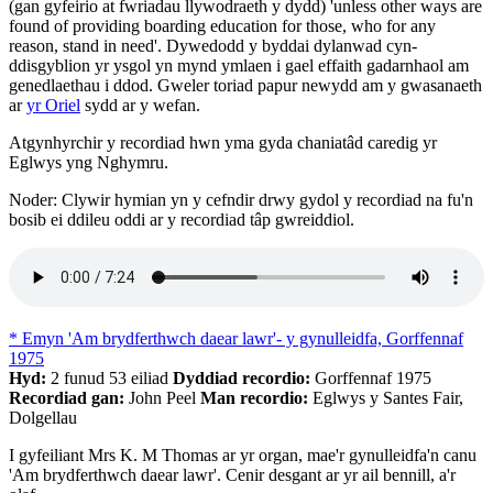
(gan gyfeirio at fwriadau llywodraeth y dydd) 'unless other ways are
found of providing boarding education for those, who for any
reason, stand in need'. Dywedodd y byddai dylanwad cyn-
ddisgyblion yr ysgol yn mynd ymlaen i gael effaith gadarnhaol am
genedlaethau i ddod. Gweler toriad papur newydd am y gwasanaeth
ar
yr Oriel
sydd ar y wefan.
Atgynhyrchir y recordiad hwn yma gyda chaniatâd caredig yr
Eglwys yng Nghymru.
Noder: Clywir hymian yn y cefndir drwy gydol y recordiad na fu'n
bosib ei ddileu oddi ar y recordiad tâp gwreiddiol.
* Emyn 'Am brydferthwch daear lawr'- y gynulleidfa, Gorffennaf
1975
Hyd:
2 funud 53 eiliad
Dyddiad recordio:
Gorffennaf 1975
Recordiad gan:
John Peel
Man recordio:
Eglwys y Santes Fair,
Dolgellau
I gyfeiliant Mrs K. M Thomas ar yr organ, mae'r gynulleidfa'n canu
'Am brydferthwch daear lawr'. Cenir desgant ar yr ail bennill, a'r