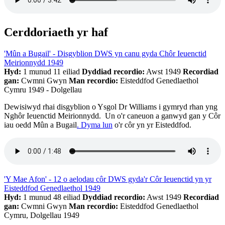
Cerddoriaeth yr haf
'Mûn a Bugail' - Disgyblion DWS yn canu gyda Chôr Ieuenctid
Meirionnydd 1949
Hyd:
1 munud 11 eiliad
Dyddiad recordio:
Awst 1949
Recordiad
gan:
Cwmni Gwyn
Man recordio:
Eisteddfod Genedlaethol
Cymru 1949 - Dolgellau
Dewisiwyd rhai disgyblion o Ysgol Dr Williams i gymryd rhan yng
Nghôr Ieuenctid Meirionnydd. Un o'r caneuon a ganwyd gan y Côr
iau oedd Mûn a Bugail
. Dyma lun
o'r côr yn yr Eisteddfod.
'Y Mae Afon' - 12 o aelodau côr DWS gyda'r Côr Ieuenctid yn yr
Eisteddfod Genedlaethol 1949
Hyd:
1 munud 48 eiliad
Dyddiad recordio:
Awst 1949
Recordiad
gan:
Cwmni Gwyn
Man recordio:
Eisteddfod Genedlaethol
Cymru, Dolgellau 1949