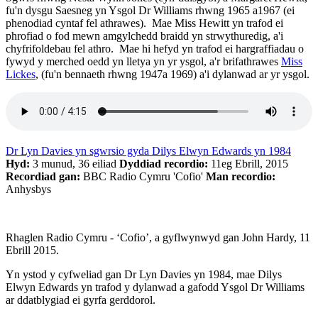
fu'n dysgu Saesneg yn Ysgol Dr Williams rhwng 1965 a1967 (ei
phenodiad cyntaf fel athrawes). Mae Miss Hewitt yn trafod ei
phrofiad o fod mewn amgylchedd braidd yn strwythuredig, a'i
chyfrifoldebau fel athro. Mae hi hefyd yn trafod ei hargraffiadau o
fywyd y merched oedd yn lletya yn yr ysgol, a'r brifathrawes
Miss
Lickes
, (fu'n bennaeth rhwng 1947a 1969) a'i dylanwad ar yr ysgol.
Dr Lyn Davies yn sgwrsio gyda Dilys Elwyn Edwards yn 1984
Hyd:
3 munud, 36 eiliad
Dyddiad recordio:
11eg Ebrill, 2015
Recordiad gan:
BBC Radio Cymru 'Cofio'
Man recordio:
Anhysbys
Rhaglen Radio Cymru - ‘Cofio’, a gyflwynwyd gan John Hardy, 11
Ebrill 2015.
Yn ystod y cyfweliad gan Dr Lyn Davies yn 1984, mae Dilys
Elwyn Edwards yn trafod y dylanwad a gafodd Ysgol Dr Williams
ar ddatblygiad ei gyrfa gerddorol.