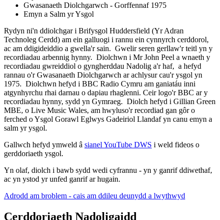
Gwasanaeth Diolchgarwch - Gorffennaf 1975
Emyn a Salm yr Ysgol
Rydyn ni'n ddiolchgar i Brifysgol Huddersfield (Yr Adran
Technoleg Cerdd) am ein galluogi i rannu ein cynnyrch cerddorol,
ac am ddigideiddio a gwella'r sain. Gwelir seren gerllaw'r teitl yn y
recordiadau arbennig hynny. Diolchwn i Mr John Peel a wnaeth y
recordiadau gwreiddiol o gyngherddau Nadolig a'r haf, a hefyd
rannau o'r Gwasanaeth Diolchgarwch ar achlysur cau'r ysgol yn
1975. Diolchwn hefyd i BBC Radio Cymru am ganiatáu inni
atgynhyrchu rhai darnau o dapiau rhaglenni. Ceir logo'r BBC ar y
recordiadau hynny, sydd yn Gymraeg. Diolch hefyd i Gillian Green
MBE, o Live Music Wales, am hwyluso'r recordiad gan gôr o
ferched o Ysgol Gorawl Eglwys Gadeiriol Llandaf yn canu emyn a
salm yr ysgol.
Gallwch hefyd ymweld â
sianel YouTube DWS
i weld fideos o
gerddoriaeth ysgol.
Yn olaf, diolch i bawb sydd wedi cyfrannu - yn y ganrif ddiwethaf,
ac yn ystod yr unfed ganrif ar hugain.
Adrodd am broblem - cais am ddileu deunydd a lwythwyd
Cerddoriaeth Nadoligaidd