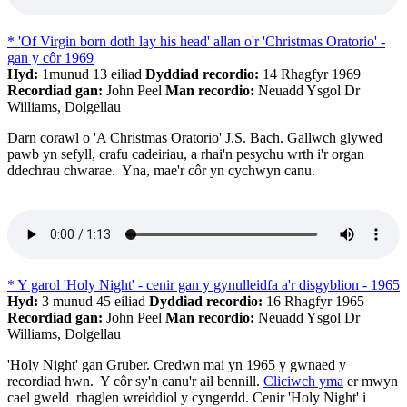
* 'Of Virgin born doth lay his head' allan o'r 'Christmas Oratorio' -
gan y côr 1969
Hyd:
1munud 13 eiliad
Dyddiad recordio:
14 Rhagfyr 1969
Recordiad gan:
John Peel
Man recordio:
Neuadd Ysgol Dr
Williams, Dolgellau
Darn corawl o 'A Christmas Oratorio' J.S. Bach. Gallwch glywed
pawb yn sefyll, crafu cadeiriau, a rhai'n pesychu wrth i'r organ
ddechrau chwarae. Yna, mae'r côr yn cychwyn canu.
* Y garol 'Holy Night' - cenir gan y gynulleidfa a'r disgyblion - 1965
Hyd:
3 munud 45 eiliad
Dyddiad recordio:
16 Rhagfyr 1965
Recordiad gan:
John Peel
Man recordio:
Neuadd Ysgol Dr
Williams, Dolgellau
'Holy Night' gan Gruber. Credwn mai yn 1965 y gwnaed y
recordiad hwn. Y côr sy'n canu'r ail bennill.
Cliciwch yma
er mwyn
cael gweld rhaglen wreiddiol y cyngerdd. Cenir 'Holy Night' i