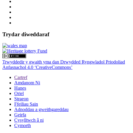
Trydar diweddaraf
Trwyddedir y gwaith yma dan Drwydded Ryngwladol Priodoliad
Anfasnachol 4.0 ‘CreativeCommons’
Cartref
Amdanom Ni
Hanes
Oriel
Straeon
Ffeiliau Sain
Adnoddau a gweithgareddau
Geirfa
Cysylltwch â ni
Cymorth