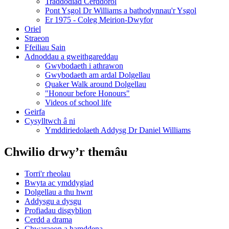
Traddodiad Cerddorol
Pont Ysgol Dr Williams a bathodynnau'r Ysgol
Er 1975 - Coleg Meirion-Dwyfor
Oriel
Straeon
Ffeiliau Sain
Adnoddau a gweithgareddau
Gwybodaeth i athrawon
Gwybodaeth am ardal Dolgellau
Quaker Walk around Dolgellau
"Honour before Honours"
Videos of school life
Geirfa
Cysylltwch â ni
​Ymddiriedolaeth Addysg Dr Daniel Williams
Chwilio drwy’r themâu
Torri'r rheolau
Bwyta ac ymddygiad
Dolgellau a thu hwnt
Addysgu a dysgu
Profiadau disgyblion
Cerdd a drama
Chwaraeon a hamddena