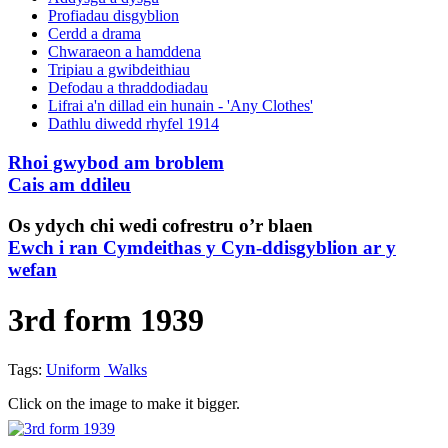
Profiadau disgyblion
Cerdd a drama
Chwaraeon a hamddena
Tripiau a gwibdeithiau
Defodau a thraddodiadau
Lifrai a'n dillad ein hunain - 'Any Clothes'
Dathlu diwedd rhyfel 1914
Rhoi gwybod am broblem
Cais am ddileu
Os ydych chi wedi cofrestru o’r blaen
Ewch i ran Cymdeithas y Cyn-ddisgyblion ar y
wefan
3rd form 1939
Tags:
Uniform
Walks
Click on the image to make it bigger.