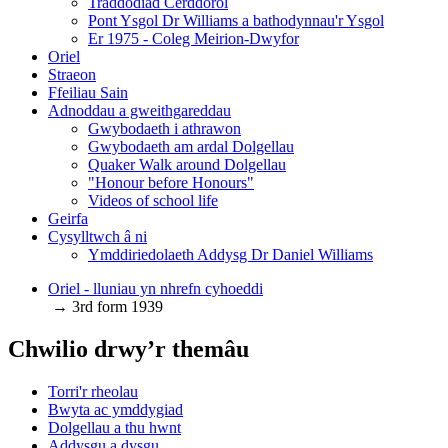
Traddodiad Cerddorol
Pont Ysgol Dr Williams a bathodynnau'r Ysgol
Er 1975 - Coleg Meirion-Dwyfor
Oriel
Straeon
Ffeiliau Sain
Adnoddau a gweithgareddau
Gwybodaeth i athrawon
Gwybodaeth am ardal Dolgellau
Quaker Walk around Dolgellau
"Honour before Honours"
Videos of school life
Geirfa
Cysylltwch â ni
​Ymddiriedolaeth Addysg Dr Daniel Williams
Oriel - lluniau yn nhrefn cyhoeddi
→ 3rd form 1939
Chwilio drwy’r themâu
Torri'r rheolau
Bwyta ac ymddygiad
Dolgellau a thu hwnt
Addysgu a dysgu