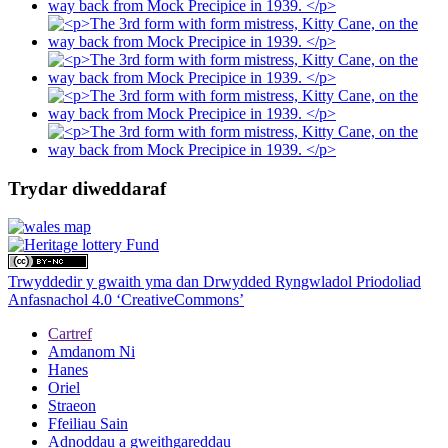
Trydar diweddaraf
Trwyddedir y gwaith yma dan Drwydded Ryngwladol Priodoliad
Anfasnachol 4.0 ‘CreativeCommons’
Cartref
Amdanom Ni
Hanes
Oriel
Straeon
Ffeiliau Sain
Adnoddau a gweithgareddau