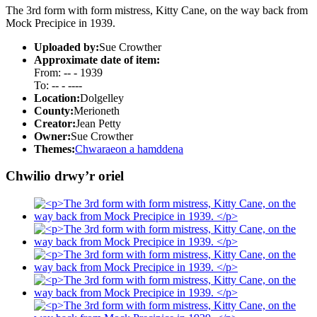
The 3rd form with form mistress, Kitty Cane, on the way back from
Mock Precipice in 1939.
Uploaded by:
Sue Crowther
Approximate date of item:
From: -- - 1939
To: -- - ----
Location:
Dolgelley
County:
Merioneth
Creator:
Jean Petty
Owner:
Sue Crowther
Themes:
Chwaraeon a hamddena
Chwilio drwy’r oriel