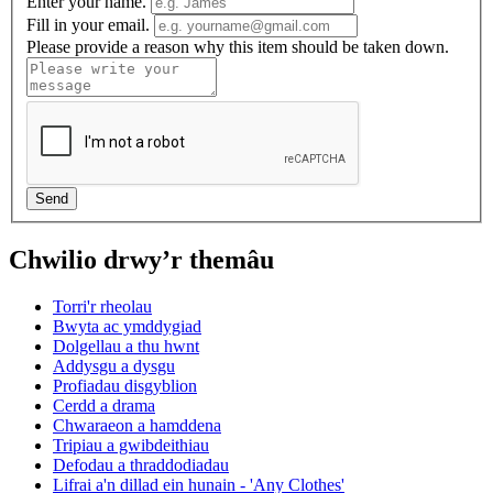
Enter your name.
Fill in your email.
Please provide a reason why this item should be taken down.
Chwilio drwy’r themâu
Torri'r rheolau
Bwyta ac ymddygiad
Dolgellau a thu hwnt
Addysgu a dysgu
Profiadau disgyblion
Cerdd a drama
Chwaraeon a hamddena
Tripiau a gwibdeithiau
Defodau a thraddodiadau
Lifrai a'n dillad ein hunain - 'Any Clothes'