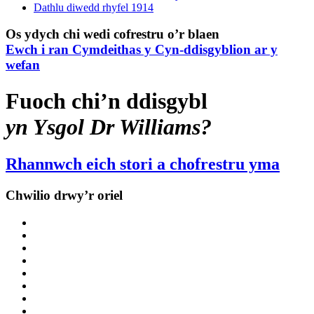
Dathlu diwedd rhyfel 1914
Os ydych chi wedi cofrestru o’r blaen
Ewch i ran Cymdeithas y Cyn-ddisgyblion ar y
wefan
Fuoch chi’n ddisgybl
yn Ysgol Dr Williams?
Rhannwch eich stori a chofrestru yma
Chwilio drwy’r oriel