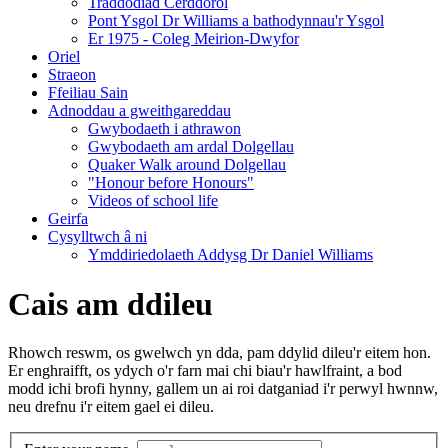
Traddodiad Cerddorol
Pont Ysgol Dr Williams a bathodynnau'r Ysgol
Er 1975 - Coleg Meirion-Dwyfor
Oriel
Straeon
Ffeiliau Sain
Adnoddau a gweithgareddau
Gwybodaeth i athrawon
Gwybodaeth am ardal Dolgellau
Quaker Walk around Dolgellau
"Honour before Honours"
Videos of school life
Geirfa
Cysylltwch â ni
​Ymddiriedolaeth Addysg Dr Daniel Williams
Cais am ddileu
Rhowch reswm, os gwelwch yn dda, pam ddylid dileu'r eitem hon.
Er enghraifft, os ydych o'r farn mai chi biau'r hawlfraint, a bod
modd ichi brofi hynny, gallem un ai roi datganiad i'r perwyl hwnnw,
neu drefnu i'r eitem gael ei dileu.